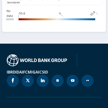
No
55.6
-55.6
0
data
IBRD
IDA
IFC
MIGA
ICSID